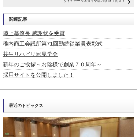
タイヤセール＆タイヤ総力祭 終了間近！
関連記事
陸上幕僚長 感謝状を受賞
稚内商工会議所第71回勤続従業員表彰式
共生リハビリ㈱見学会
新年のご挨拶～お陰様で創業７０周年～
採用サイトを公開しました！
最近のトピックス