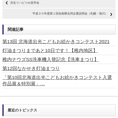
共生リハビリ㈱見学会
平成３０年度第１回自衛隊合同企業説明会（札幌・旭川）
関連記事
第13回 北海道出光こどもお絵かきコンテスト2021
灯油まつりまであと10日です！【稚内地区】
稚内ナウズSS洗車機入替記念【洗車まつり】
第12回なかせき灯油まつり
「第10回北海道出光こどもお絵かきコンテスト入選
作品展＆特別展」…
最近のトピックス