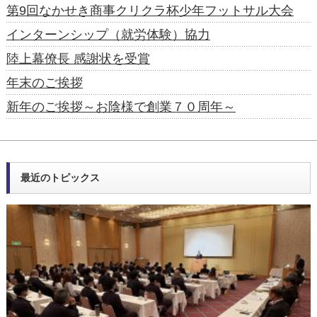
第9回なかせき商事クリクラ杯少年フットサル大会
インターンシップ（就労体験）協力
陸上幕僚長 感謝状を受賞
年末のご挨拶
新年のご挨拶～お陰様で創業７０周年～
最近のトピックス